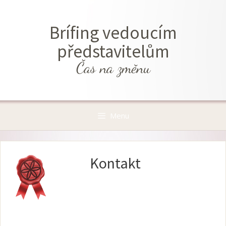
Přeskočit
na
Brífing vedoucím
obsah
představitelům
Čas na změnu
Menu
Kontakt