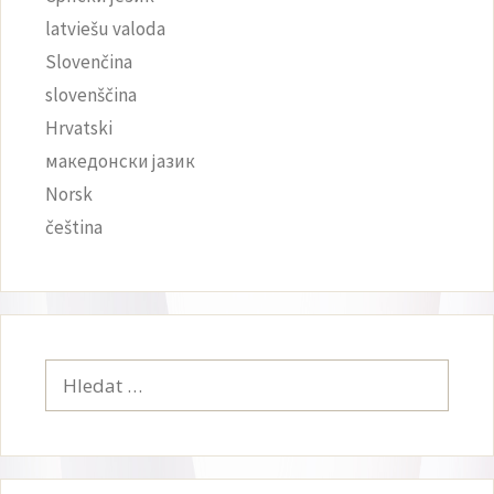
latviešu valoda
Slovenčina
slovenščina
Hrvatski
македонски јазик
Norsk
čeština‎
Hledat: