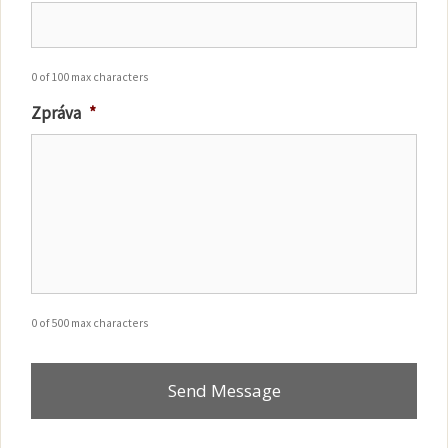
0 of 100 max characters
Zpráva
*
0 of 500 max characters